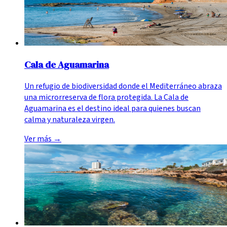
Cala de Aguamarina
Un refugio de biodiversidad donde el Mediterráneo abraza
una microrreserva de flora protegida. La Cala de
Aguamarina es el destino ideal para quienes buscan
calma y naturaleza virgen.
Ver más
→