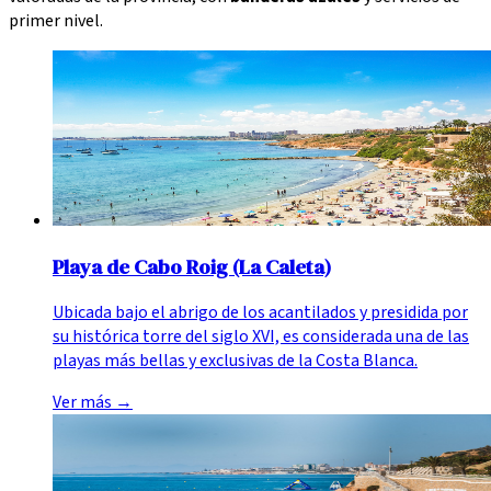
primer nivel.
Playa de Cabo Roig (La Caleta)
Ubicada bajo el abrigo de los acantilados y presidida por
su histórica torre del siglo XVI, es considerada una de las
playas más bellas y exclusivas de la Costa Blanca.
Ver más
→