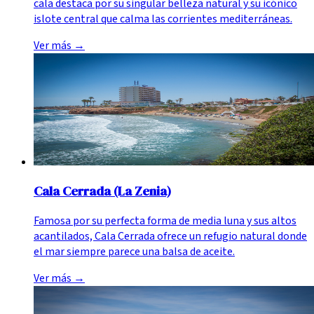
cala destaca por su singular belleza natural y su icónico
islote central que calma las corrientes mediterráneas.
Ver más
→
Cala Cerrada (La Zenia)
Famosa por su perfecta forma de media luna y sus altos
acantilados, Cala Cerrada ofrece un refugio natural donde
el mar siempre parece una balsa de aceite.
Ver más
→