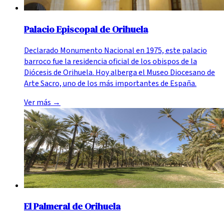
Palacio Episcopal de Orihuela
Declarado Monumento Nacional en 1975, este palacio
barroco fue la residencia oficial de los obispos de la
Diócesis de Orihuela. Hoy alberga el Museo Diocesano de
Arte Sacro, uno de los más importantes de España.
Ver más
→
El Palmeral de Orihuela