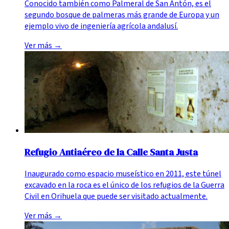
Conocido también como Palmeral de San Antón, es el
segundo bosque de palmeras más grande de Europa y un
ejemplo vivo de ingeniería agrícola andalusí.
Ver más
→
Refugio Antiaéreo de la Calle Santa Justa
Inaugurado como espacio museístico en 2011, este túnel
excavado en la roca es el único de los refugios de la Guerra
Civil en Orihuela que puede ser visitado actualmente.
Ver más
→