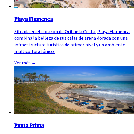
Playa Flamenca
Situada en el corazón de Orihuela Costa, Playa Flamenca
combina la belleza de sus calas de arena dorada con una
infraestructura turística de primer nivel y un ambiente
multicultural único.
Ver más
→
Punta Prima