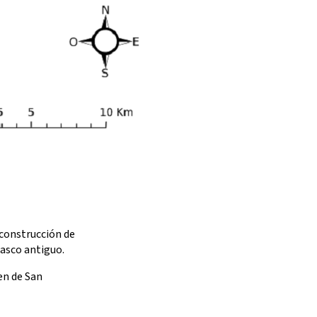
econstrucción de
casco antiguo.
en de San