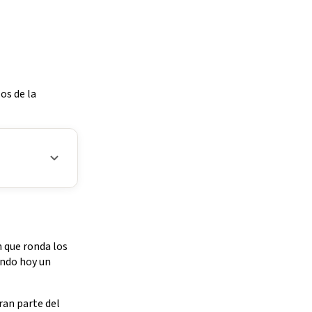
os de la
n que ronda los
endo hoy un
ran parte del